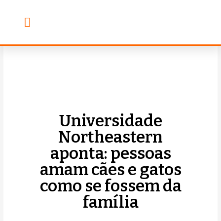
Banho & Tosa
Escola de Groomers
Universidade
Northeastern
aponta: pessoas
amam cães e gatos
como se fossem da
família