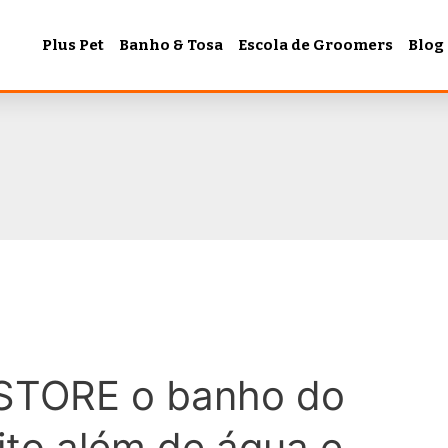
Plus Pet
Banho & Tosa
Escola de Groomers
Blog
STORE o banho do
ito além de água e