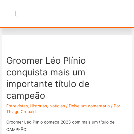
campeão
Banho & Tosa
Escola de Groomers
Groomer Léo Plínio
conquista mais um
importante título de
campeão
Entrevistas
,
Histórias
,
Notícias
/
Deixe um comentário
/ Por
Thiago Crepaldi
Groomer Léo Plínio começa 2023 com mais um título de
CAMPEÃO!