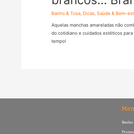
Banho & Tosa
,
Dicas
,
Saúde & Bem-est
Aquelas manchas amareladas não comb
do cotidiano e cuidados estéticos para
tempo!
Me
Banho 
Promo