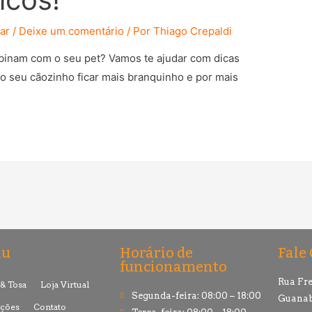
ar
/
Deixe um comentário
/ Por
Thiago Crepaldi
inam com o seu pet? Vamos te ajudar com dicas
 o seu cãozinho ficar mais branquinho e por mais
nu
Horário de
Fale
funcionamento
Rua Fre
& Tosa
Loja Virtual
Segunda-feira: 08:00 – 18:00
Guanab
ções
Contato