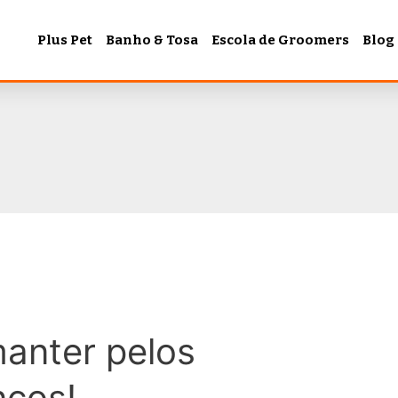
Plus Pet
Banho & Tosa
Escola de Groomers
Blog
manter pelos
ncos!