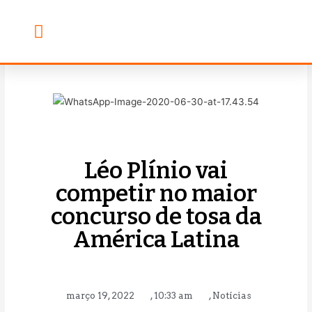
Banho & Tosa
Escola de Groomers
Léo Plínio vai
competir no maior
concurso de tosa da
América Latina
março 19, 2022
,
10:33 am
,
Notícias